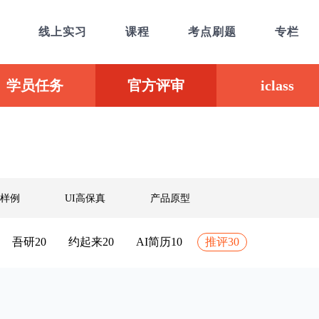
线上实习
课程
考点刷题
专栏
学员任务
官方评审
iclass
样例
UI高保真
产品原型
吾研20
约起来20
AI简历10
推评30