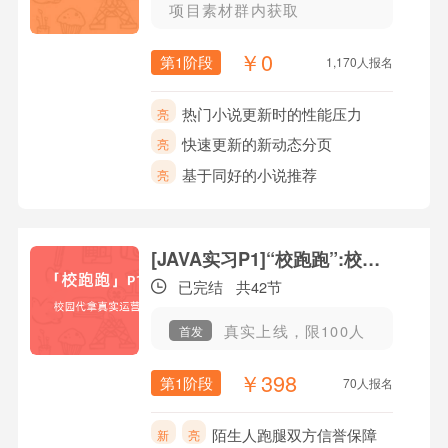
项目素材群内获取
￥0
第1阶段
1,170人报名
热门小说更新时的性能压力
亮
快速更新的新动态分页
亮
基于同好的小说推荐
亮
[JAVA实习P1]“校跑跑”:校园快递外卖平台
已完结
共42节
真实上线，限100人
首发
￥398
第1阶段
70人报名
陌生人跑腿双方信誉保障
新
亮