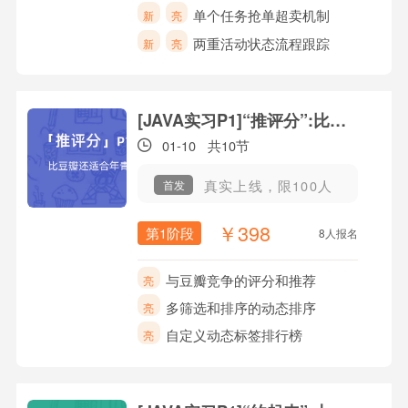
单个任务抢单超卖机制
新
亮
两重活动状态流程跟踪
新
亮
[JAVA实习P1]“推评分”:比豆瓣还适合年青人
01-10
共10节
真实上线，限100人
首发
￥398
第1阶段
8人报名
与豆瓣竞争的评分和推荐
亮
多筛选和排序的动态排序
亮
自定义动态标签排行榜
亮