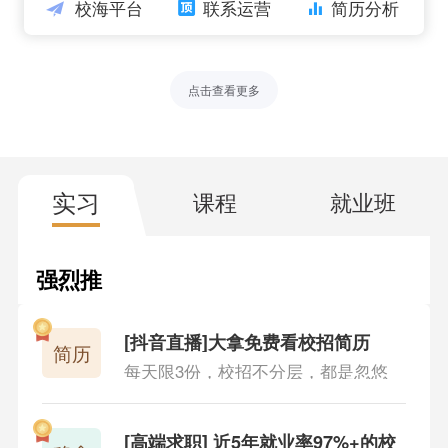
校海平台
联系运营
简历分析
纲，以应试为目的
939人查看
在线实习：市面上少有的真实互联网商用项目，而且
点击查看更多
有实习工资
880人查看
校招投递时间：大中小厂秋招投递时间总结，包含98
实习
课程
就业班
5到二本
852人查看
强烈推
实习录播课：真正非包装的实习模块转录，做为公司
荐
的实习项目
848人查看
[抖音直播]大拿免费看校招简历
简历
每天限3份，校招不分层，都是忽悠
稳拿计划：近五年就业率95%，浙大、上海交大都参
加的高端校招就业品牌
879人查看
[高端求职] 近5年就业率97%+的校