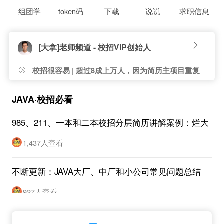
组团学
token码
下载
说说
求职信息
[大拿]老师频道 - 校招VIP创始人
校招很容易 | 超过8成上万人，因为简历主项目重复
度高，没有面试机会}
JAVA·校招必看
985、211、一本和二本校招分层简历讲解案例：烂大
街项目也可以按实习修改
1,437人查看
不断更新：JAVA大厂、中厂和小公司常见问题总结
927人查看
校大出品：校招JAVA大厂、中厂和小公司分层考点大