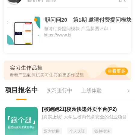
校招VIP产品导师
0
职问问20
第1期 邀请付费提问模块
邀请付费提问模块 产品脑图评审：
https://www.bi
项目报名中
实习进行中
上线体验
[校跑跑21]校园快递外卖平台(P2)
[真实上线] 大学生校内代拿安全的创业项目
双方信用
个人认证
钱包模块