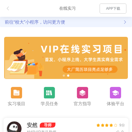
在线实习
APP下载
前往“校大”小程序，访问更方便
实习项目
学员任务
官方指导
体验平台
安然
导师
9分