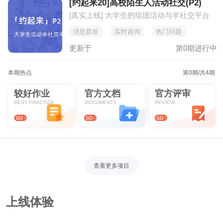
[约起来20]高校陌生人活动社交(P2)
[真实上线] 大学生的组团活动与半社交平台
消息群发
实时咨询
热门问题
更新于
第0期进行中
本期热点
第0期
/共4期
较好作业
官方文档
官方评审
BEST PRACTICE
DOCUMENTS
REVIEW
查看更多项目
上线体验