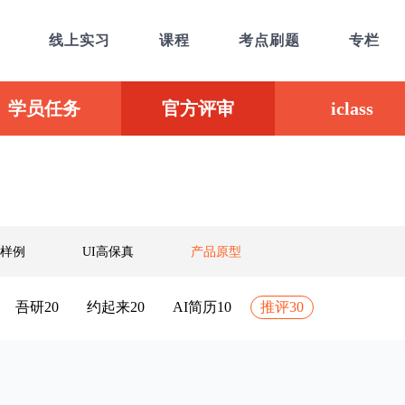
线上实习
课程
考点刷题
专栏
学员任务
官方评审
iclass
样例
UI高保真
产品原型
吾研20
约起来20
AI简历10
推评30