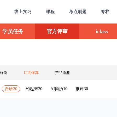
线上实习
课程
考点刷题
专栏
学员任务
官方评审
iclass
样例
UI高保真
产品原型
吾研20
约起来20
AI简历10
推评30