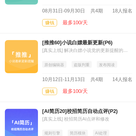
08月31日-09月30日
共4期
18人报名
最多100/天
赚钱
[推推60]小说白嫖最新更新(P6)
[真实上线] 解决白嫖小说党的更新提醒的及时可靠
原创编辑器
盗版判重
发布阅读
10月12日-11月13日
共4期
14人报名
最多100/天
赚钱
[AI简历20]校招简历自动点评(P2)
[真实上线] 校招简历AI点评和修改
规则引擎
简历模块
AI处理