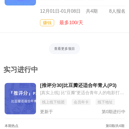
12月01日-01月08日
共4期
8人报名
最多100/天
赚钱
查看更多项目
实习进行中
[推评分30]比豆瓣还适合年青人(P3)
[真实上线] 比“豆瓣”更适合青年人的电影打分推荐平台
线上线下组团
会员年卡
线下地址
更新于
第0期进行中
本期热点
第0期
/共4期