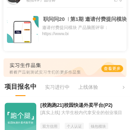
校招VIP产品导师
0
职问问20
第1期 邀请付费提问模块
邀请付费提问模块 产品脑图评审：
https://www.bi
项目报名中
实习进行中
上线体验
[校跑跑21]校园快递外卖平台(P2)
[真实上线] 大学生校内代拿安全的创业项目
双方信用
个人认证
钱包模块