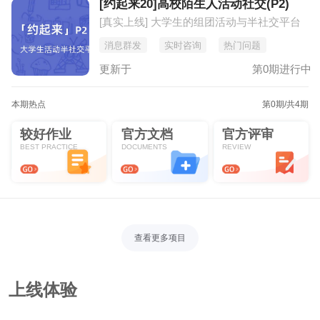
[约起来20]高校陌生人活动社交(P2)
[真实上线] 大学生的组团活动与半社交平台
消息群发
实时咨询
热门问题
更新于
第0期进行中
本期热点
第0期
/共4期
较好作业
官方文档
官方评审
BEST PRACTICE
DOCUMENTS
REVIEW
查看更多项目
上线体验