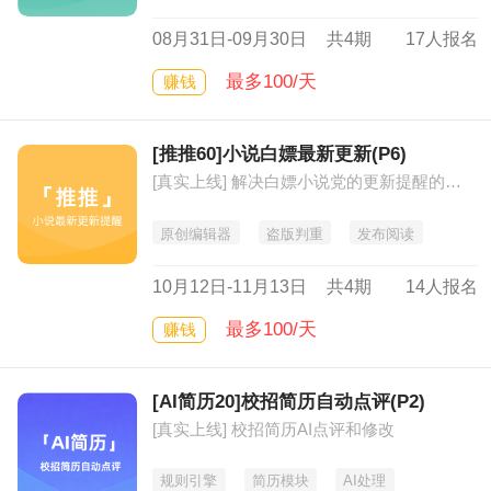
08月31日-09月30日
共4期
17人报名
最多100/天
赚钱
[推推60]小说白嫖最新更新(P6)
[真实上线] 解决白嫖小说党的更新提醒的及时可靠
原创编辑器
盗版判重
发布阅读
10月12日-11月13日
共4期
14人报名
最多100/天
赚钱
[AI简历20]校招简历自动点评(P2)
[真实上线] 校招简历AI点评和修改
规则引擎
简历模块
AI处理