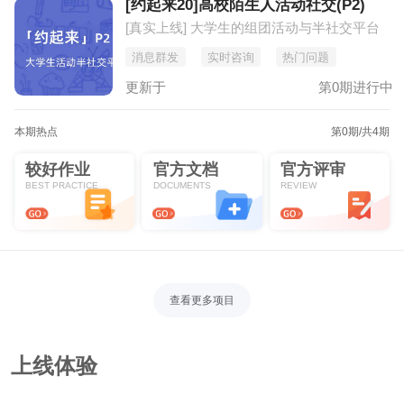
[约起来20]高校陌生人活动社交(P2)
[真实上线] 大学生的组团活动与半社交平台
消息群发
实时咨询
热门问题
更新于
第0期进行中
本期热点
第0期
/共4期
较好作业
官方文档
官方评审
BEST PRACTICE
DOCUMENTS
REVIEW
查看更多项目
上线体验