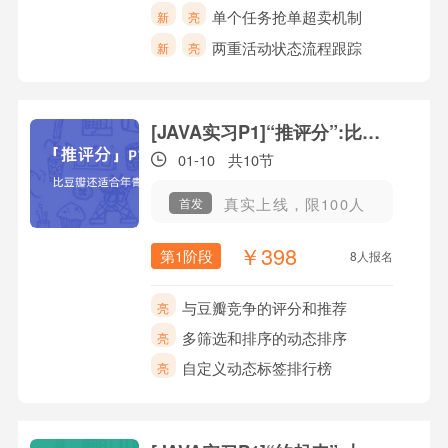
单个任务抢单超卖机制
新
亮
两重活动状态流程跟踪
新
亮
[JAVA实习P1]“推评分”:比豆瓣还适合年青人
01-10
共10节
真实上线，限100人
首发
￥398
第1阶段
8人报名
与豆瓣竞争的评分和推荐
亮
多筛选和排序的动态排序
亮
自定义动态标签排行榜
亮