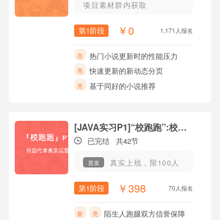
项目素材群内获取
￥0
第1阶段
1,171人报名
热门小说更新时的性能压力
亮
快速更新的新动态分页
亮
基于同好的小说推荐
亮
[JAVA实习P1]“校跑跑”:校园快递外卖平台
已完结
共42节
真实上线，限100人
首发
￥398
第1阶段
70人报名
陌生人跑腿双方信誉保障
新
亮