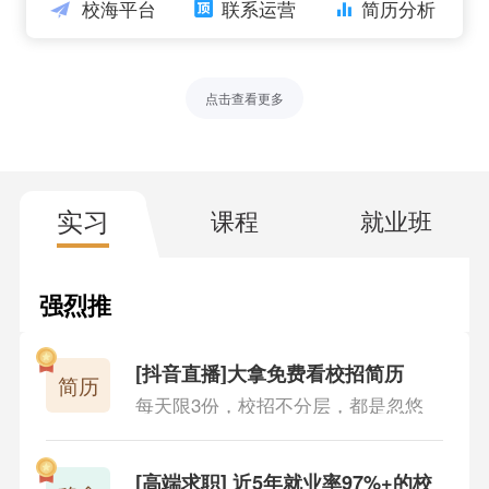
校海平台
联系运营
简历分析
纲，以应试为目的
946人查看
在线实习：市面上少有的真实互联网商用项目，而且
点击查看更多
有实习工资
883人查看
校招投递时间：大中小厂秋招投递时间总结，包含98
实习
课程
就业班
5到二本
855人查看
强烈推
实习录播课：真正非包装的实习模块转录，做为公司
荐
的实习项目
851人查看
[抖音直播]大拿免费看校招简历
简历
每天限3份，校招不分层，都是忽悠
稳拿计划：近五年就业率95%，浙大、上海交大都参
加的高端校招就业品牌
882人查看
[高端求职] 近5年就业率97%+的校