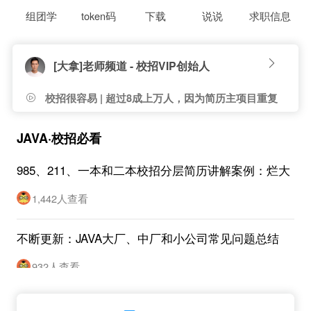
组团学
token码
下载
说说
求职信息
[大拿]老师频道 - 校招VIP创始人
校招很容易 | 超过8成上万人，因为简历主项目重复
度高，没有面试机会}
JAVA·校招必看
985、211、一本和二本校招分层简历讲解案例：烂大
街项目也可以按实习修改
1,442人查看
不断更新：JAVA大厂、中厂和小公司常见问题总结
932人查看
校大出品：校招JAVA大厂、中厂和小公司分层考点大