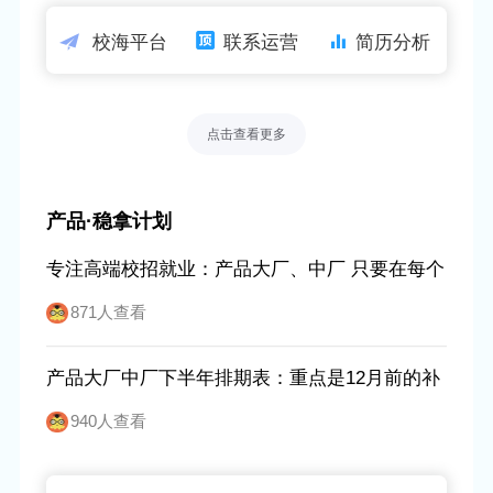
前端中厂下半年排期表：重点是10-12月的实习
校海平台
联系运营
简历分析
转正 普通一本为主
817人查看
点击查看更多
前端小公司下半年排期表：重点是10-12月的实
习转正 二本为主
911人查看
产品·稳拿计划
近年大厂高端案例：真实顶级985、211报名 这
专注高端校招就业：产品大厂、中厂 只要在每个
是直接证据
794人查看
环节的前20%
871人查看
产品大厂中厂下半年排期表：重点是12月前的补
招 春招也要抢
940人查看