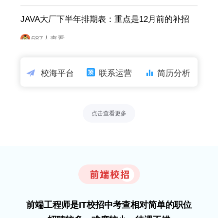
JAVA大厂下半年排期表：重点是12月前的补招
春招也要抢
687人查看
JAVA中厂下半年排期表：重点是10-12月的实习
校海平台
联系运营
简历分析
转正 普通一本为主
715人查看
点击查看更多
JAVA小公司下半年排期表：重点是10-12月的实
习转正 二本为主
708人查看
近年大厂高端案例：真实顶级985、211报名 这
是直接证据
669人查看
前端工程师是IT校招中考查相对简单的职位