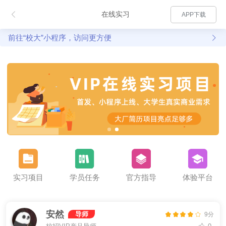
在线实习
APP下载
前往“校大”小程序，访问更方便
实习项目
学员任务
官方指导
体验平台
安然
导师
9分