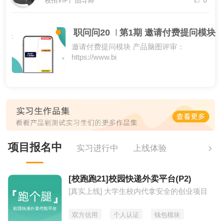
校招VIP产品导师
0
职问问20
第1期 邀请付费提问模块
邀请付费提问模块 产品脑图评审：
https://www.bi
项目报名中
实习进行中
上线体验
[校跑跑21]校园快递外卖平台(P2)
[真实上线] 大学生校内代拿安全的创业项目
双方信用
个人认证
钱包模块