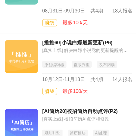
08月31日-09月30日
共4期
18人报名
最多100/天
赚钱
[推推60]小说白嫖最新更新(P6)
[真实上线] 解决白嫖小说党的更新提醒的及时可靠
原创编辑器
盗版判重
发布阅读
10月12日-11月13日
共4期
14人报名
最多100/天
赚钱
[AI简历20]校招简历自动点评(P2)
[真实上线] 校招简历AI点评和修改
规则引擎
简历模块
AI处理