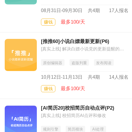
08月31日-09月30日
共4期
17人报名
最多100/天
赚钱
[推推60]小说白嫖最新更新(P6)
[真实上线] 解决白嫖小说党的更新提醒的及时可靠
原创编辑器
盗版判重
发布阅读
10月12日-11月13日
共4期
14人报名
最多100/天
赚钱
[AI简历20]校招简历自动点评(P2)
[真实上线] 校招简历AI点评和修改
规则引擎
简历模块
AI处理