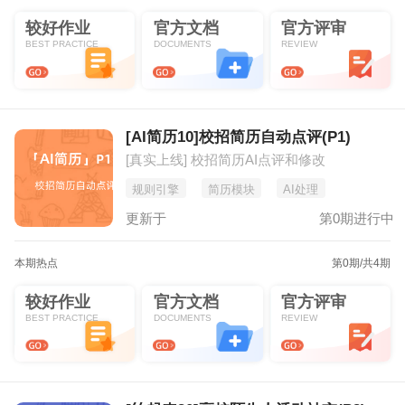
较好作业
官方文档
官方评审
BEST PRACTICE
DOCUMENTS
REVIEW
[AI简历10]校招简历自动点评(P1)
[真实上线] 校招简历AI点评和修改
规则引擎
简历模块
AI处理
更新于
第0期进行中
本期热点
第0期
/共4期
较好作业
官方文档
官方评审
BEST PRACTICE
DOCUMENTS
REVIEW