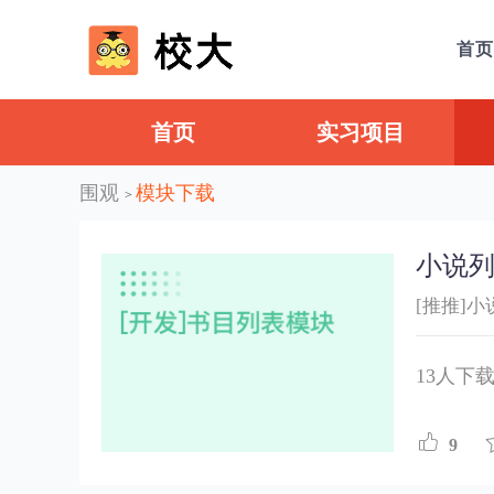
首页
首页
实习项目
围观
模块下载
>
小说
[推推]小
13人下
9