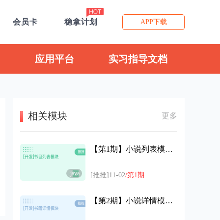
会员卡
稳拿计划
APP下载
应用平台
实习指导文档
相关模块
更多
【第1期】小说列表模块开发代码
.java
[推推]11-02
/第1期
【第2期】小说详情模块开发代码