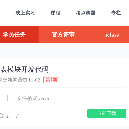
线上实习
课程
考点刷题
专栏
学员任务
官方评审
iclass
列表模块开发代码
说更新就通知 11-02
第1期
载
文件格式 .java
立即下载
2