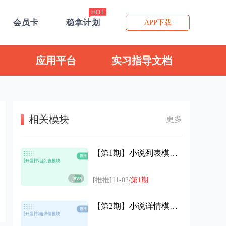
会员卡
稳拿计划
APP下载
应用平台
实习指导文档
相关模块
更多
【第1期】小说列表模块开发代码
.java
[推推]11-02
/第1期
【第2期】小说详情模块开发代码