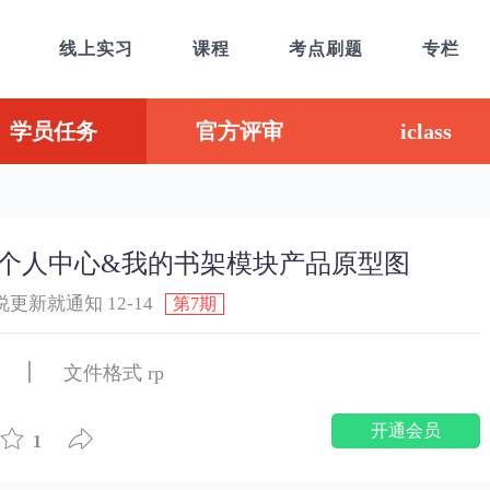
线上实习
课程
考点刷题
专栏
学员任务
官方评审
iclass
个人中心&我的书架模块产品原型图
说更新就通知 12-14
第7期
载
文件格式 rp
开通会员
1