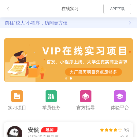
在线实习
APP下载
前往“校大”小程序，访问更方便
实习项目
学员任务
官方指导
体验平台
安然
导师
9分