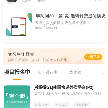
校招VIP产品导师
0
职问问20
第1期 邀请付费提问模块
邀请付费提问模块 产品脑图评审：
https://www.bi
项目报名中
实习进行中
上线体验
[校跑跑21]校园快递外卖平台(P2)
[真实上线] 大学生校内代拿安全的创业项目
双方信用
个人认证
钱包模块