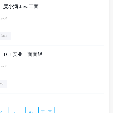
】度小满 Java二面
12-04
Java
P】TCL实业一面面经
12-03
ava
2
3
...
43
下一页