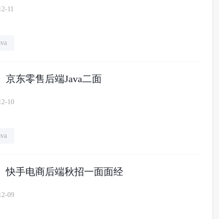
12-11
ava
】京东零售后端Java二面
12-10
ava
P】快手电商后端秋招一面面经
12-09