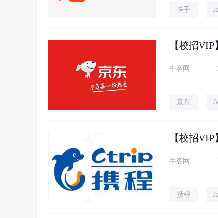
快手
J
【校招VIP
牛客网
京东
J
【校招VIP
牛客网
携程
J