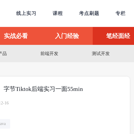
线上实习
课程
考点刷题
专栏
实战必看
入门经验
笔经面经
产品
前端开发
测试开发
】字节Tiktok后端实习一面55min
12-16
Java