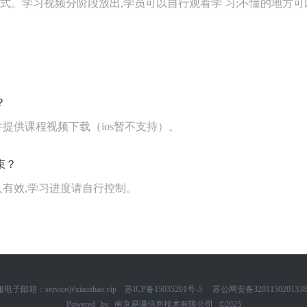
模式。学习视频分阶段放出,学员可以自行观看学 习;不懂的地方
？
提供课程视频下载（ios暂不支持）。
束？
久有效,学习进度请自行控制。
电子邮箱：service@xiaozhao.vip
苏ICP备15035201号-5
苏公网安备320115020133
Powered by
南京易课信息技术有限公司
©2025