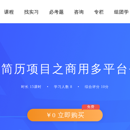
课程
找实习
必考题
咨询
专栏
组团学
理简历项目之商用多平台
时长 15课时
•
学习人数 8
•
综合评分 10分
免费
￥0 立即购买