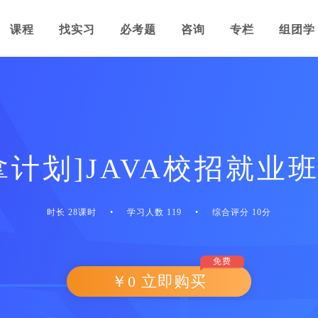
课程
找实习
必考题
咨询
专栏
组团学
拿计划]JAVA校招就业
时长 28课时
•
学习人数 119
•
综合评分 10分
免费
￥0 立即购买