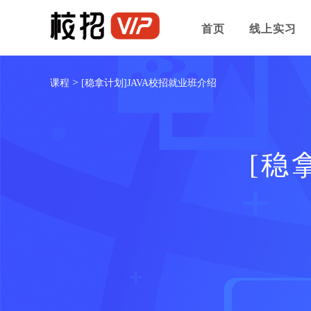
首页
线上实习
>
课程
[稳拿计划]JAVA校招就业班介绍
[稳