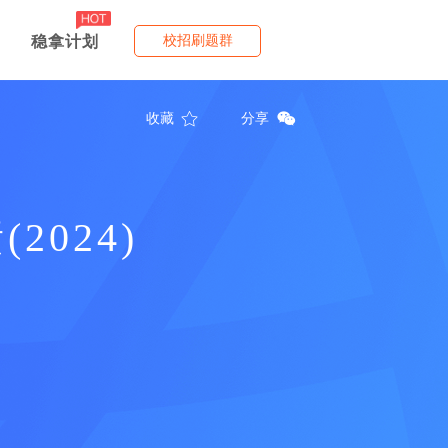
稳拿计划
校招刷题群
收藏
分享
024)