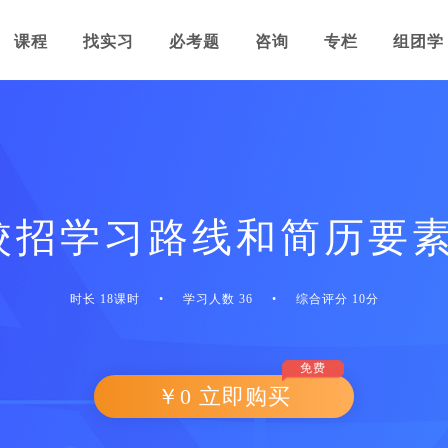
课程
找实习
必考题
咨询
专栏
组团学
A校招学习路线和简历要素(2
时长 18课时
•
学习人数 36
•
综合评分 10分
免费
￥0 立即购买