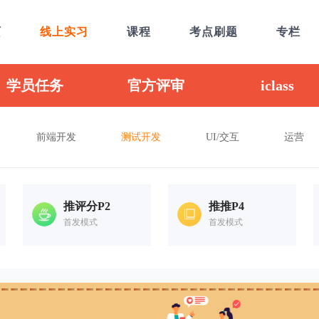
页
线上实习
课程
考点刷题
专栏
学员任务
官方评审
iclass
前端开发
测试开发
UI/交互
运营
推评分P2
推推P4
首发模式
首发模式